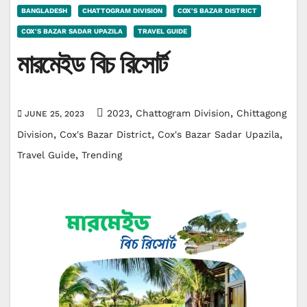
BANGLADESH
CHATTOGRAM DIVISION
COX'S BAZAR DISTRICT
COX'S BAZAR SADAR UPAZILA
TRAVEL GUIDE
মারমেইড বিচ রিসোর্ট
,
,
2023
Chattogram Division
Chittagong
JUNE 25, 2023
,
,
,
Division
Cox's Bazar District
Cox's Bazar Sadar Upazila
,
Travel Guide
Trending