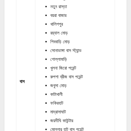
নতুন রাস্তা
বয়রা বাজার
খালিশপুর
রয়্যাল মোড়
শিববাড়ি মোড়
সোনাডাঙ্গা বাস স্ট্যান্ড
গোল্লামাড়ি
খুলনা জিরো পয়েন্ট
রুপশা ব্রীজ বাস পয়েন্ট
বাস
জবুসা মোড়
কাটাখালী
ফকিরহাট
মাদ্রাসাঘাট
জয়দীঘি কাউন্টার
মোল্লার হাট বাস পয়েন্ট