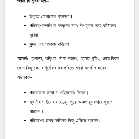
ভ্রমণের
সুবিধা
হল
–
উন্নত যোগাযোগ ব্যবস্থা।
পরিবার/দম্পতি বা বন্ধুদের সাথে উপযুক্ত সময় কাটানোর
সুবিধা।
সুন্দর এবং মনোরম পরিবেশ।
পরামর্শ
:
প্রথমত, গাড়ি বা নৌকা ভ্রমণ, হোটেল বুকিং, খাবার কিংবা
কোন কিছু কেনার পূর্বে দর কষাকষিতে সর্বদা সতর্ক থাকবেন।
এছাড়াও-
প্রয়োজনে ছাতা বা রেইনকোট নিবেন।
স্থানীয় গাইডের সাহায্যে পুরো অঞ্চল সুন্দরভাবে ঘুরতে
পারবেন।
পরিবেশের জন্য ক্ষতিকর কিছু এড়িয়ে চলবেন।