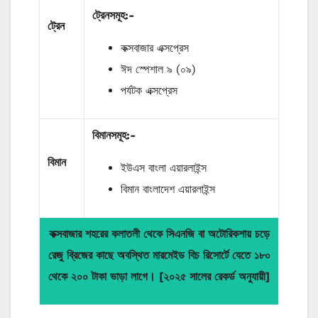
ট্রেনসমূহ:-
ট্রেন
কক্সবাজার এক্সপ্রেস
ঈদ স্পেশাল ৯ (০৯)
পর্যটক এক্সপ্রেস
বিমানসমূহ:-
বিমান
ইউএস বাংলা এয়ারলাইন্স
বিমান বাংলাদেশ এয়ারলাইন্স
কক্সবাজার শহরের কলাতলী থেকে সিএনজি বা অটোরিকশায় চড়ে
রেজু ব্রিজের কাছে অবস্থিত মারমেইড বিচ রিসোর্টে যেতে ১৮০
থেকে ২০০ টাকা ভাড়া লাগে।
[২০২৫ সালের রেকর্ড অনুযায়ী]