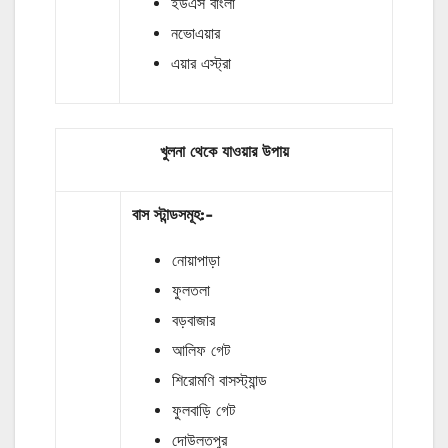
ইউএস বাংলা
নভোএয়ার
এয়ার এস্ট্রা
খুলনা থেকে যাওয়ার উপায়
বাস
স্টান্ডসমূহ
:-
নোয়াপাড়া
ফুলতলা
বড়বাজার
আলিফ গেট
শিরোমণি বাসস্ট্যান্ড
ফুলবাড়ি গেট
দোউলতপুর