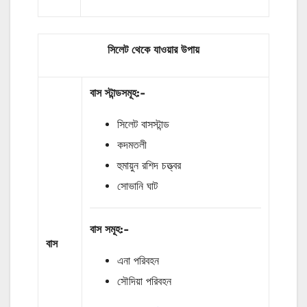
সিলেট থেকে যাওয়ার উপায়
বাস
স্টান্ডসমূহ
:-
সিলেট বাসস্টান্ড
কদমতলী
হুমায়ুন রশিদ চত্ত্বর
সোভানি ঘাট
বাস
সমূহ
:-
বাস
এনা পরিবহন
সৌদিয়া পরিবহন