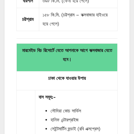
বরিশাল
৩৯৮ কি.মি. (ফেনী হয়ে গেলে)
১৫৮ কি.মি. (চট্টগ্রাম – কক্সবাজার হাইওয়ে
চট্টগ্রাম
হয়ে গেলে)
মারমেইড বিচ রিসোর্টে যেতে আপনাকে আগে কক্সবাজার যেতে
হবে।
ঢাকা থেকে যাওয়ার
উপায়
বাস
সমূহ
:-
সৌদিয়া কোচ সার্ভিস
হানিফ এন্টারপ্রাইজ
সেইন্টমার্টিন হুন্ডাই (রবি এক্সপ্রেস)