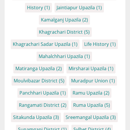
History
(1)
Jaintiapur Upazila
(1)
Kamalganj Upazila
(2)
Khagrachari District
(5)
Khagrachari Sadar Upazila
(1)
Life History
(1)
Mahalchhari Upazila
(1)
Matiranga Upazila
(2)
Mirsharai Upazila
(1)
Moulvibazar District
(5)
Muradpur Union
(1)
Panchhari Upazila
(1)
Ramu Upazila
(2)
Rangamati District
(2)
Ruma Upazila
(5)
Sitakunda Upazila
(3)
Sreemangal Upazila
(3)
Sunamganj District
(1)
Sylhet District
(4)