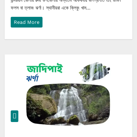
বান্দরবান জেলার রুমা উপজেলার অন্যতম আকর্ষনীয় জলপ্রপাত এই ডাবল
ফলস বা ত্লাবং ঝর্ণা। স্থানীয়রা একে ক্লিবুং খাম…
Read More