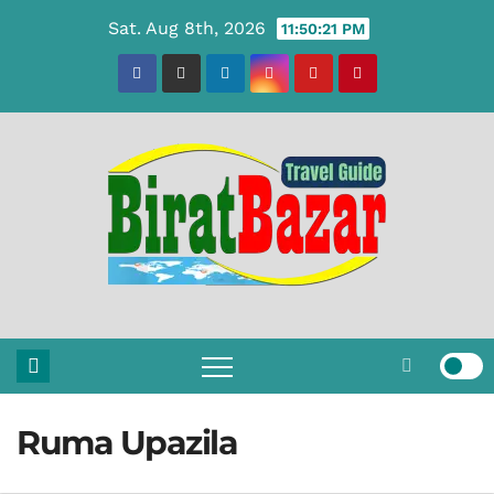
Skip
Sat. Aug 8th, 2026
11:50:22 PM
to
content
Ruma Upazila