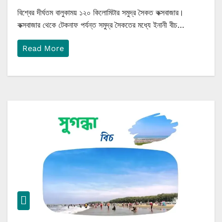
বিশ্বের দীর্ঘতম বালুকাময় ১২০ কিলোমিটার সমুদ্র সৈকত কক্সবাজার।
কক্সবাজার থেকে টেকনাফ পর্যন্ত সমুদ্র সৈকতের মধ্যে ইনানী বীচ…
Read More