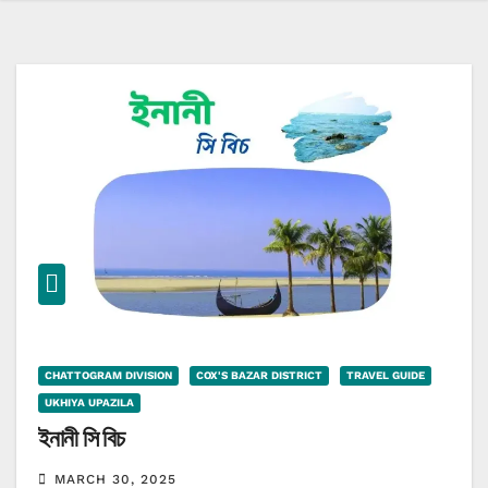
CHATTOGRAM DIVISION
COX'S BAZAR DISTRICT
TRAVEL GUIDE
UKHIYA UPAZILA
ইনানী সি বিচ
MARCH 30, 2025