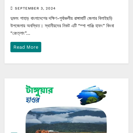
SEPTEMBER 3, 2024
দুমলং পাহাড় বাংলাদেশের দক্ষিণ-পূর্বাঞ্চলীয় রাঙ্গামাটি জেলার বিলাইছড়ি
উপজেলায় অবস্থিত। স্থানীয়দের নিকট এটি “ম্শা পাঞ্জি হাফং” কিংবা
“রেংত্লাং”…
Read More