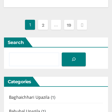
Posts
1
…
2
19
pagination
Search
Categories
Baghaichhari Upazila
(1)
Bahubal Upazila
(1)