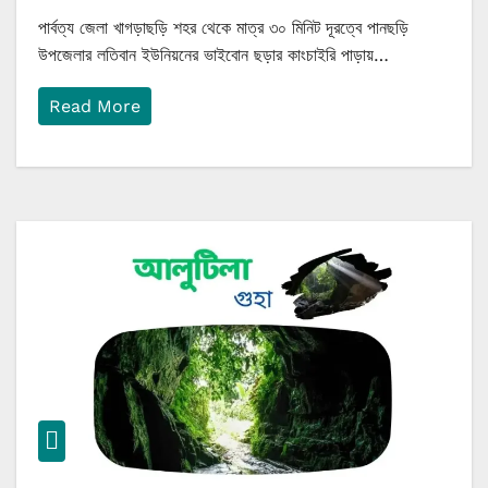
পার্বত্য জেলা খাগড়াছড়ি শহর থেকে মাত্র ৩০ মিনিট দূরত্বে পানছড়ি
উপজেলার লতিবান ইউনিয়নের ভাইবোন ছড়ার কাংচাইরি পাড়ায়…
Read More