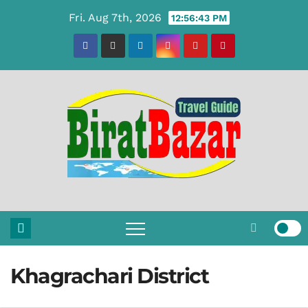
Skip
Fri. Aug 7th, 2026
12:56:44 PM
to
content
Khagrachari District