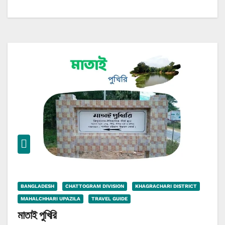
BANGLADESH
CHATTOGRAM DIVISION
KHAGRACHARI DISTRICT
MAHALCHHARI UPAZILA
TRAVEL GUIDE
মাতাই পুখিরি