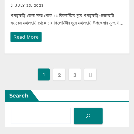
JULY 23, 2023
খাগড়াছড়ি জেলা সদর থেকে ১১ কিলোমিটার দূরে খাগড়াছড়ি-মহালছড়ি
সড়কের মহালছড়ি থেকে চার কিলোমিটার দূরে মহালছড়ি উপজেলার নুনছড়ি…
Read More
Posts
1
2
3
pagination
Search