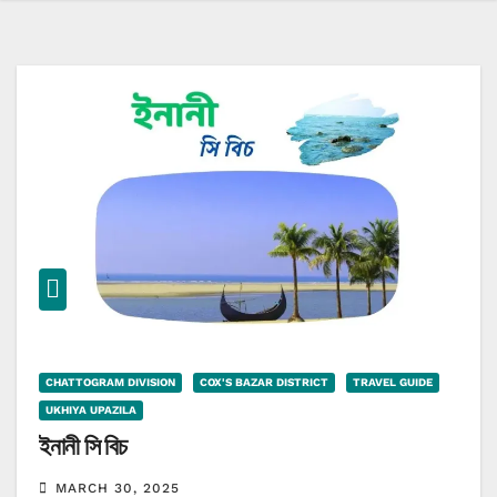
CHATTOGRAM DIVISION
COX'S BAZAR DISTRICT
TRAVEL GUIDE
UKHIYA UPAZILA
ইনানী সি বিচ
MARCH 30, 2025