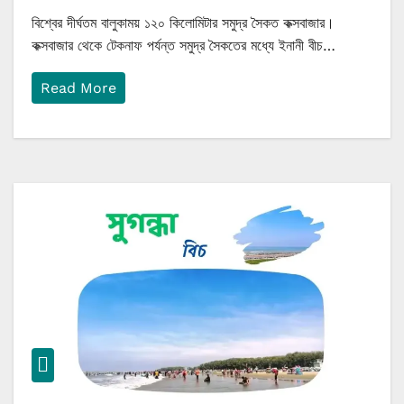
বিশ্বের দীর্ঘতম বালুকাময় ১২০ কিলোমিটার সমুদ্র সৈকত কক্সবাজার।
কক্সবাজার থেকে টেকনাফ পর্যন্ত সমুদ্র সৈকতের মধ্যে ইনানী বীচ…
Read More