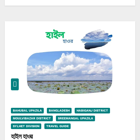
BAHUBAL UPAZILA
BANGLADESH
HABIGANJ DISTRICT
MOULVIBAZAR DISTRICT
SREEMANGAL UPAZILA
SYLHET DIVISION
TRAVEL GUIDE
হাইল হাওর