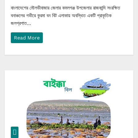
বাংলাদেশের মৌলভীবাজার জেলার কমলগঞ্জ উপজেলার রাজকান্দি সংরক্ষিত
বনাঞ্চলের গভীরে কুরমা বন বিট এলাকায় অবস্থিত একটি প্রাকৃতিক
জলপ্রপাত…
Read More