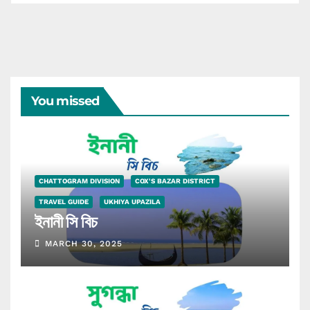
You missed
CHATTOGRAM DIVISION
COX'S BAZAR DISTRICT
TRAVEL GUIDE
UKHIYA UPAZILA
ইনানী সি বিচ
MARCH 30, 2025