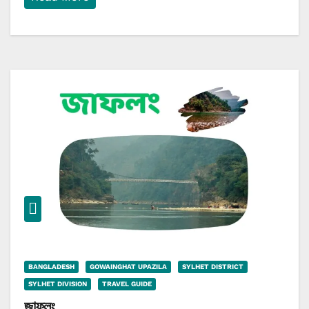
BANGLADESH
GOWAINGHAT UPAZILA
SYLHET DISTRICT
SYLHET DIVISION
TRAVEL GUIDE
জাফলং