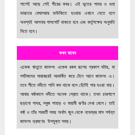
পাশেই আছে সেই পীরের কবর। এই ভূতের পাথর ও গুহা
ভারতের মেঘালয়ার ডাউকিতে হওয়ায় এখানে যেতে হলে
অবশ্যই আপনার পাসপোর্ট থাকতে হবে এবং কর্তৃপক্ষের অনুমতি
নিতে হবে।
কখন যাবেন
একেক ঋতুতে জাফলং একেক রকম রূপের প্রকাশ ঘটায়, যা
পর্যটকদের সারাবছরই আকর্ষিত করে টেনে আনে জাফলং এ।
তবে শীতে নদীতে পানি কম থাকে বলে হেঁটেই পার হওয়া যায়।
আবার বর্ষাকালে নদীতে অনেক স্রোত থাকে। তখন চারপাশে
ছড়ানো পাথর, সবুজ পাহাড় ও মায়াবী ঝর্ণার দেখা মেলে। তাই
বর্ষা ও তাঁর পরবর্তী সময় অর্থাৎ জুন থেকে নভেম্বর মাস পর্যন্ত
জাফলং ভ্রমণের উপযুক্ত সময়।