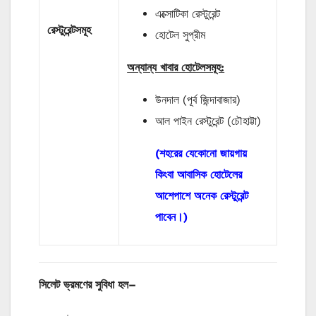
এক্সোটিকা রেস্টুরেন্ট
রেস্টুরেন্টসমূহ
হোটেল সুপ্রীম
অন্যান্য খাবার হোটেলসমূহ:
উনদাল (পূর্ব জিন্দাবাজার)
আল পাইন রেস্টুরেন্ট (চৌহাট্টা)
(শহরের যেকোনো জায়গায়
কিংবা আবাসিক হোটেলের
আশেপাশে অনেক রেস্টুরেন্ট
পাবেন।)
সিলেট
ভ্রমণের
সুবিধা
হল
–