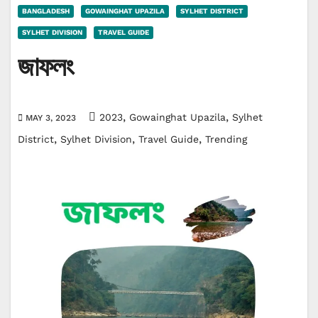
BANGLADESH
GOWAINGHAT UPAZILA
SYLHET DISTRICT
SYLHET DIVISION
TRAVEL GUIDE
জাফলং
,
,
2023
Gowainghat Upazila
Sylhet
MAY 3, 2023
,
,
,
District
Sylhet Division
Travel Guide
Trending