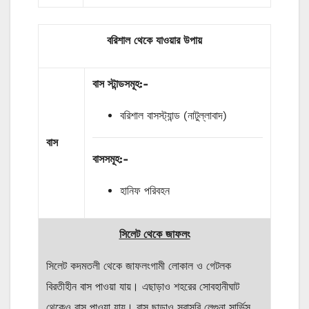
বরিশাল থেকে যাওয়ার উপায়
বাস
স্টান্ডসমূহ
:-
বরিশাল বাসস্ট্যান্ড (নাটুল্লাবাদ)
বাস
বাসসমূহ:-
হানিফ পরিবহন
সিলেট থেকে জাফলং
সিলেট কদমতলী থেকে জাফলংগামী লোকাল ও গেটলক
বিরতীহীন বাস পাওয়া যায়। এছাড়াও শহরের সোবহানীঘাট
থেকেও বাস পাওয়া যায়। বাস ছাড়াও সরাসরি লেগুনা সার্ভিস