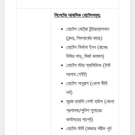
সিলেটের আবাসিক হোটেলসমূহ:
হোটেল মেট্রো ইন্টারন্যাশনাল
(বন্দর, শিশুপার্কের কাছে)
হোটেল নির্ভানা ইনন (রামের
দিঘির পাড়, মির্জা জাঙ্গাল)
হোটেল স্টার প্যাসিফিক (ইস্ট
দরগাহ গেইট)
হোটেল অনুরাগ (ধোপা দীঘি
নর্থ)
সুরমা ভ্যালি গেস্ট হাউস (জেলা
প্রশাসক/পুলিশ সুপারের
কার্যালয়ের পার্শ্বে)
হোটেল উর্মি (মাজার শরীফ পূর্ব