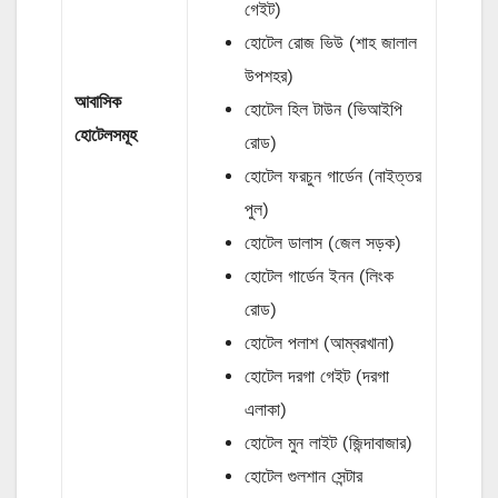
গেইট)
হোটেল রোজ ভিউ (শাহ জালাল
উপশহর)
আবাসিক
হোটেল হিল টাউন (ভিআইপি
হোটেলসমূহ
রোড)
হোটেল ফরচুন গার্ডেন (নাইত্তর
পুল)
হোটেল ডালাস (জেল সড়ক)
হোটেল গার্ডেন ইনন (লিংক
রোড)
হোটেল পলাশ (আম্বরখানা)
হোটেল দরগা গেইট (দরগা
এলাকা)
হোটেল মুন লাইট (জিন্দাবাজার)
হোটেল গুলশান সেন্টার