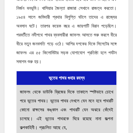
নির্জন বনভূমি। খাসিয়ার জৈন্তা রাজারা সেখানে রাজত্ব করতো।
১৯৫৪ সালে জমিদারী প্রথার বিলুপ্তি ঘটলে তাদের এ রাজ্যের
অবসান ঘটে। তারপর কয়েক বছর এ জায়গাটি বিরান পড়েছিল।
পরবর্তীতে নদীপথে পাথর ব্যবসায়ীরা জাফলং আসতে শুরু করলে ধীরে
ধীরে নতুন জনবসতি গড়ে ওঠে। আশির দশকের দিকে সিলেটের সঙ্গে
জাফলং এর ৫৫ কিলোমিটার সড়ক যোগাযোগ প্রতিষ্ঠা হলে পর্যটন
সমাগম শুরু হয়।
ভূতের পাথর গুহার রহস্য
জাফলং থেকে ডাউকি ব্রিজের দিকে তাকালে স্পষ্টভাবে চোখে
পরে ভূতের পাথর। ভূতের পাথর দেখলে যেন মনে হবে পাথরটি
কোনো রাক্ষসের কঙ্কাল এবং পাথরটি যেন অঝরে কেঁদেই
চলেছে। এই ভূতের পাথরকে ঘিরে রয়েছে নানা জল্পনা
কল্পকাহিনী। প্রচলিত আছে যে,