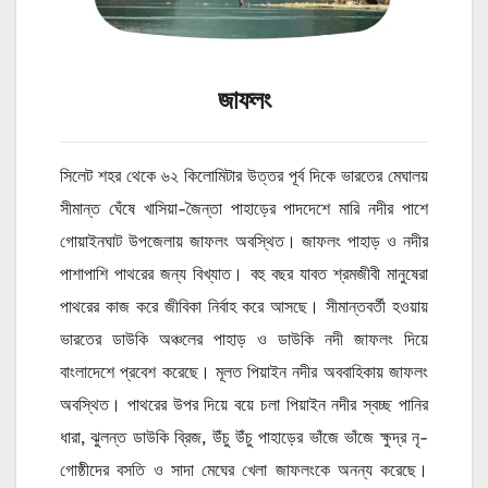
জাফলং
সিলেট শহর থেকে ৬২ কিলোমিটার উত্তর পূর্ব দিকে ভারতের মেঘালয়
সীমান্ত ঘেঁষে খাসিয়া-জৈন্তা পাহাড়ের পাদদেশে মারি নদীর পাশে
গোয়াইনঘাট উপজেলায় জাফলং অবস্থিত। জাফলং পাহাড় ও নদীর
পাশাপাশি পাথরের জন্য বিখ্যাত। বহু বছর যাবত শ্রমজীবী মানুষেরা
পাথরের কাজ করে জীবিকা নির্বাহ করে আসছে। সীমান্তবর্তী হওয়ায়
ভারতের ডাউকি অঞ্চলের পাহাড় ও ডাউকি নদী জাফলং দিয়ে
বাংলাদেশে প্রবেশ করেছে। মূলত পিয়াইন নদীর অববাহিকায় জাফলং
অবস্থিত। পাথরের উপর দিয়ে বয়ে চলা পিয়াইন নদীর স্বচ্ছ পানির
ধারা, ঝুলন্ত ডাউকি ব্রিজ, উঁচু উঁচু পাহাড়ের ভাঁজে ভাঁজে ক্ষুদ্র নৃ-
গোষ্ঠীদের বসতি ও সাদা মেঘের খেলা জাফলংকে অনন্য করেছে।