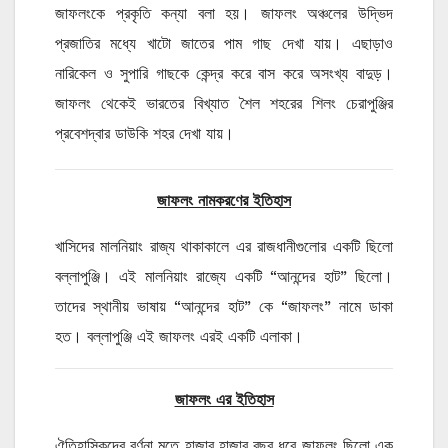
জাফলংকে প্রকৃতি কন্যা বলা হয়। জাফলং অঞ্চলের উদ্ভিদ
প্রজাতির মধ্যে খাটো জাতের পাম গাছ দেখা যায়। এছাড়াও
নারিকেল ও সুপারি গাছকে কেন্দ্র করে বাস করে অসংখ্য বাদুড়।
জাফলং থেকেই ভারতের বিখ্যাত শৈল শহরের শিলং চেরাপুঞ্জির
প্রবেশদ্বার ডাউকি শহর দেখা যায়।
জাফলং নামকরণের ইতিহাস
খাসিদের মালনিয়াং রাজ্য থাকাকালে এর রাজধানীগুলোর একটি ছিলো
বল্লাপুঞ্জি। এই মালনিয়াং রাজ্যে একটি “আনন্দের হাট” ছিলো।
তাদের স্থানীয় ভাষায় “আনন্দের হাট” কে “জাফলং” নামে ডাকা
হত। বল্লাপুঞ্জি এই জাফলং এরই একটি এলাকা।
জাফলং এর ইতিহাস
ঐতিহাসিকদের বর্ণনা মতে হাজার হাজার বছর ধরে জাফলং ছিলো এক