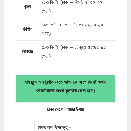
৪৫৩ কি.মি. (ঢাকা – সিলেট হাইওয়ে হয়ে
খুলনা
গেলে)
৪১৫ কি.মি. (ঢাকা – সিলেট হাইওয়ে হয়ে
বরিশাল
গেলে)
৩৮৩ কি.মি. (ঢাকা – চট্টগ্রাম হাইওয়ে হয়ে
চট্টগ্রাম
গেলে)
মাধবকুন্ড জলপ্রপাত যেতে আপনাকে আগে সিলেট অথবা
মৌলভীবাজার অথবা কুলাঊরা যেতে হবে।
ঢাকা
থেকে
যাওয়ার
উপায়
ঢাকার
বাস
স্টান্ডসমূহ
:-