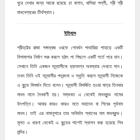
ঘুরে দেখার জন্য আরো রয়েছে চা বাগান, খাসিয়া পল্লী, শ্রী শ্রী
মাধবেশ্বরের তীর্থস্থান।
ইতিহাস
শ্রীহট্টের রাজা গঙ্গাধ্বজ ওরফে গোবর্ধন পাথারিয়া পাহাড়ে একটি
বিশামাগার নির্মাণ শুরু করলে হঠাৎ পা পিছলে একটি গর্তে পরে যান।
সেখানে তিনি একজন সন্ন্যাসীকে ধ্যানমগ্ন অবস্থায় দেখতে পান।
তখন তিনি ওই সন্ন্যাসীর পদবন্দনা ও স্থুতি করলে সন্ন্যাসী নিজেকে
এ কুন্ডে বিসর্জন দিতে বলেন। সন্ন্যাসী বিসর্জিত হওয়া মাত্র তিনবার
মাধব নামে দৈববাণী হয়। সম্ভবত এ থেকেই মাধবকুন্ড নামের
উৎপত্তি। আবার কারও কারও মতে মহাদেব বা শিবের পূর্বনাম
মাধব। তাই এর নামানুসারে তার অবির্ভাব স্থানের নাম মাধবকুন্ড।
মূলত এ ধারণা থেকেই এ কুন্ডের পাশেই স্থাপন করা হয়েছে শিব
মন্দির।