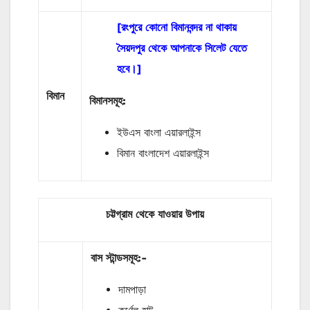
[রংপুরে কোনো বিমানবন্দর না থাকায়
সৈয়দপুর থেকে আপনাকে সিলেট যেতে
হবে।]
বিমান
বিমানসমূহ:
ইউএস বাংলা এয়ারলাইন্স
বিমান বাংলাদেশ এয়ারলাইন্স
চট্টগ্রাম থেকে যাওয়ার উপায়
বাস
স্টান্ডসমূহ
:-
দামপাড়া