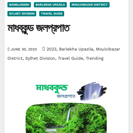
BANGLADESH
BARLEKHA UPAZILA
MOULVIBAZAR DISTRICT
SYLHET DIVISION
TRAVEL GUIDE
মাধবকুন্ড জলপ্রপাত
,
,
2023
Barlekha Upazila
Moulvibazar
JUNE 30, 2023
,
,
,
District
Sylhet Division
Travel Guide
Trending