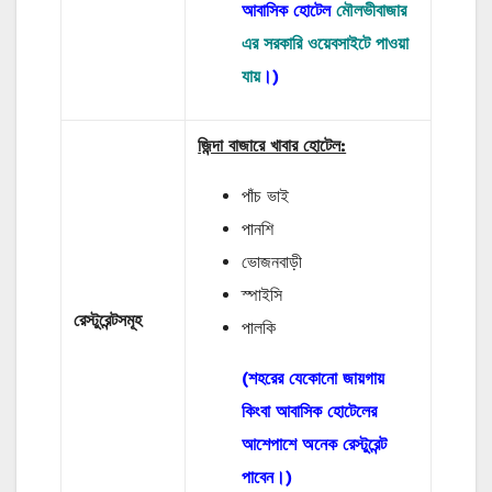
আবাসিক হোটেল
মৌলভীবাজার
এর সরকারি ওয়েবসাইটে পাওয়া
যায়
।
)
জিন্দা বাজারে খাবার হোটেল:
পাঁচ ভাই
পানশি
ভোজনবাড়ী
স্পাইসি
রেস্টুরেন্টসমূহ
পালকি
(শহরের যেকোনো জায়গায়
কিংবা আবাসিক হোটেলের
আশেপাশে অনেক রেস্টুরেন্ট
পাবেন।)