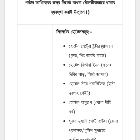
পর্যটন আধিক্যের জন্য সিলেট অথবা মৌলভীবাজারে থাকার
ব্যবস্থা করাই উত্তম।
)
সিলেটের হোটেলসমুহ
:-
হোটেল মেট্রো ইন্টারন্যাশনাল
(বন্দর, শিশুপার্কের কাছে)
হোটেল নির্ভানা ইনন (রামের
দিঘির পাড়, মির্জা জাঙ্গাল)
হোটেল স্টার প্যাসিফিক (ইস্ট
দরগাহ গেইট)
হোটেল অনুরাগ (ধোপা দীঘি
নর্থ)
সুরমা ভ্যালি গেস্ট হাউস (জেলা
প্রশাসক/পুলিশ সুপারের
কার্যালয়ের পার্শ্বে)