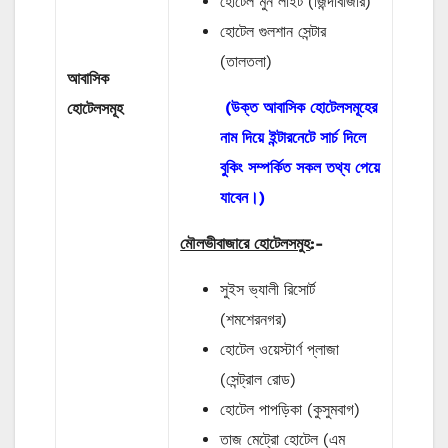
হোটেল মুন লাইট (জিন্দাবাজার)
হোটেল গুলশান সেন্টার
(তালতলা)
আবাসিক
(উক্ত আবাসিক হোটেলসমূহের
হোটেলসমূহ
নাম দিয়ে ইন্টারনেটে সার্চ দিলে
বুকিং সম্পর্কিত সকল তথ্য পেয়ে
যাবেন।)
মৌলভীবাজারে হোটেলসমুহ
:-
সুইস ভ্যালী রিসোর্ট
(শমশেরনগর)
হোটেল ওয়েস্টার্ণ প্লাজা
(সেন্ট্রাল রোড)
হোটেল পাপড়িকা (কুসুমবাগ)
তাজ মেট্রো হোটেল (এম