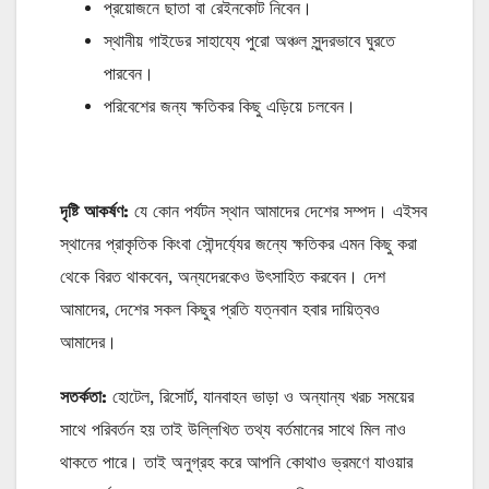
প্রয়োজনে ছাতা বা রেইনকোট নিবেন।
স্থানীয় গাইডের সাহায্যে পুরো অঞ্চল সুন্দরভাবে ঘুরতে
পারবেন।
পরিবেশের জন্য ক্ষতিকর কিছু এড়িয়ে চলবেন।
দৃষ্টি
আকর্ষণ
:
যে কোন পর্যটন স্থান আমাদের দেশের সম্পদ। এইসব
স্থানের প্রাকৃতিক কিংবা সৌন্দর্য্যের জন্যে ক্ষতিকর এমন কিছু করা
থেকে বিরত থাকবেন, অন্যদেরকেও উৎসাহিত করবেন। দেশ
আমাদের, দেশের সকল কিছুর প্রতি যত্নবান হবার দায়িত্বও
আমাদের।
সতর্কতা
:
হোটেল, রিসোর্ট, যানবাহন ভাড়া ও অন্যান্য খরচ সময়ের
সাথে পরিবর্তন হয় তাই উল্লিখিত তথ্য বর্তমানের সাথে মিল নাও
থাকতে পারে। তাই অনুগ্রহ করে আপনি কোথাও ভ্রমণে যাওয়ার