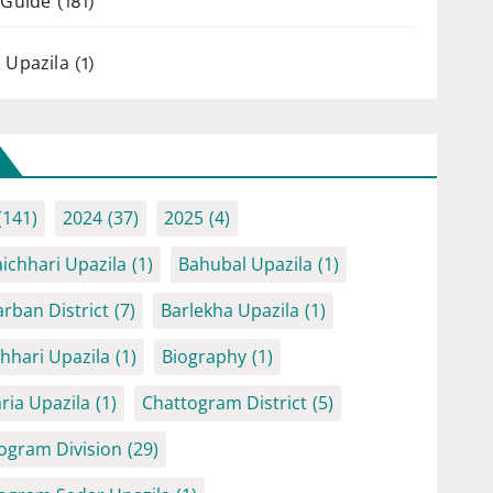
 Guide
(181)
 Upazila
(1)
(141)
2024
(37)
2025
(4)
ichhari Upazila
(1)
Bahubal Upazila
(1)
rban District
(7)
Barlekha Upazila
(1)
chhari Upazila
(1)
Biography
(1)
ria Upazila
(1)
Chattogram District
(5)
ogram Division
(29)