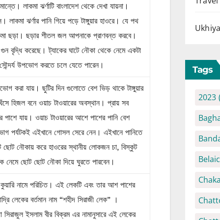
Travel
মান্তে। লাকমা ঝর্ণাটি বাংলাদেশ থেকে দেখা যায়না।
। লাকমা ঝর্ণার পানি গিয়ে পড়ে টাঙ্গুয়ার হাওরে। যে পথ
Ukhiya
লাকমা ছড়া। ছড়ার শীতল জল আপনাকে প্রাণবন্ত করবে।
গুন বৃদ্ধি করেছে। ট্যাকের ঘাটে নৌকা থেকে নেমে একটা
সৌন্দর্য উপভোগ করতে চলে যেতে পারেন।
Tags
োগ করা যায়। ছুটির দিন গুলোতে বেশ ভিড় থাকে টাঙ্গুয়ার
2023
েঁসে হিজল বনে ওয়াচ টাওয়ারের অবস্থান। প্রায় সব
Bagha
র পাশে যায়। ওয়াচ টাওয়ারের আশে পাশের পানি বেশ
শিরভাগ পর্যটকই এইখানে গোসল সেরে নেন। এইখানে পানিতে
Banda
 ছোট নৌকায় করে হাওরের স্থানীয় লোকজন চা, বিস্কুট
Belai
ে নেমে ছোট ছোট নৌকা দিয়ে ঘুরতে পারবেন।
Chaka
থর কুয়ারি নামে পরিচিত। এই লেকটি এবং তার আশ পাশের
Chatt
াদ্রি লেকের বর্তমান নাম “শহীদ সিরাজী লেক” ।
্ধা সিরাজুল ইসলাম বীর বিক্রম এর নামানুসারে এই লেকের