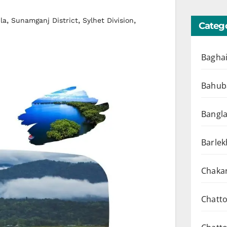
,
,
,
la
Sunamganj District
Sylhet Division
Catego
Baghai
Bahuba
Bangl
Barlek
Chakar
Chatto