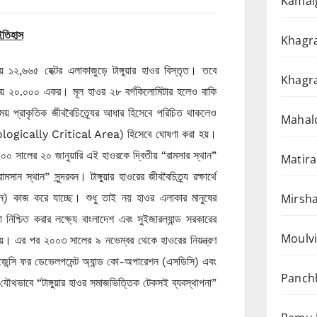
Kamalg
 ইতিহাস
Khagra
 ১২,৬৬৫ হেক্টর এলাকাজুড়ে টাঙ্গুয়ার হাওর বিস্তৃত। তবে
Khagra
ায় ২০.০০০ একর। মূল হাওর ২৮ বর্গকিলোমিটার হলেও বাকি
প্রাকৃতিক জীববৈচিত্র্যের আধার হিসেবে পরিচিত থাকলেও
Mahalc
(Ecologically Critical Area) হিসেবে ঘোষণা করা হয়।
০০ সালের ২০ জানুয়ারি এই হাওরকে দ্বিতীয় “রামসার স্থান”
Matira
থান” সুন্দরবন। টাঙ্গুয়ার হাওরের জীববৈচিত্র্য রক্ষার্থে
Mirsha
ন) কাজ করে যাচ্ছে। শুধু তাই নয় হাওর এলাকার মানুষের
িশ্চিত করার লক্ষ্যে বাংলাদেশ এবং সুইজারল্যান্ড সরকারের
Moulvi
হয়। এর পর ২০০৩ সালের ৯ নভেম্বর থেকে হাওরের নিয়ন্ত্রণ
জেন্সি ফর ডেভেলপমেন্ট অ্যান্ড কো-অপারেশন (এসডিসি) এবং
Panchh
ৌথভাবে “টাঙ্গুয়ার হাওর সমাজভিত্তিক টেকসই ব্যবস্থাপনা”