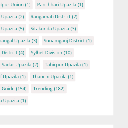
dpur Union
(1)
Panchhari Upazila
(1)
Upazila
(2)
Rangamati District
(2)
Upazila
(5)
Sitakunda Upazila
(3)
angal Upazila
(3)
Sunamganj District
(1)
 District
(4)
Sylhet Division
(10)
t Sadar Upazila
(2)
Tahirpur Upazila
(1)
f Upazila
(1)
Thanchi Upazila
(1)
l Guide
(154)
Trending
(182)
a Upazila
(1)