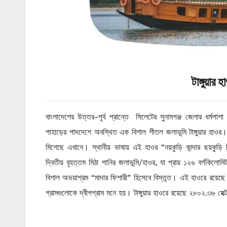
টাঙ্গুয়ার হ
বাংলাদেশের উত্তর-পূর্ব প্রান্তে সিলেটের সুনামগঞ্জ জেলার ধর্মপ
পাহাড়ের পাদদেশে অবস্থিত এক বিশাল শীতল জলাভূমি টাঙ্গুয়ার হাও
মিশেছে এখানে। স্থানীয় ভাষায় এই হাওর “নয়কুড়ি কান্দার ছয়কুড়
দ্বিতীয় বৃহত্তম মিঠা পানির জলাভূমি/হাওর, যা প্রায় ১২৬ বর্গকিলো
বিশাল অভয়াশ্রম “মাদার ফিশারী” হিসেবে বিস্তৃত। এই হাওরে রয়েছে প
গ্রামগুলোকে দ্বীপগ্রাম মনে হয়। টাঙ্গুয়ার হাওরে রয়েছে ২৮০২.৩৬ হে