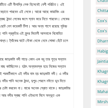
Chatt
িটিতে এটি নীলাদ্রি লেক হিসেবেই বেশী পরিচিত। এই
Chitt
রে বেড়াতে পারবেন এই লেকে। আরো আছে কায়াকিং এর
 স্বচ্ছ ঠান্ডা লেকের জলে স্নান করে নিতে পারবেন। লেকের
Cox's 
ছোট বেশ কয়েকটি টিলা। আর অন্য পাশে রয়েছে সুউচ্চ
Cox's
্ছ পানি প্রকৃতির এই সুন্দর মিতালী আপনাকে বিমোহিত
Dhar
ধ্য। ট্যাঁকের ঘাটে নৌকা থেকে নেমে সোজা হেঁটে চলে
Habig
ছে জাদুকাটা নদী পাড়ে কোন এক বধু তার পুত্র সন্তান
Jaint
মাছ কাটছিলেন। হঠাৎ অন্যমনস্ক হয়ে নিজের সন্তান
Khagr
 পরবর্তীকালে এই নদীর নাম হয় জাদুকাটা নদী। এ নদীর
নদীর পানি অনেক ঠান্ডা, দুপুর পেরলে নঈতে ডূব দিতে
Khagr
 চেষ্টা করবেন না। মাঝে অনেক স্রোত থাকে। জাদুকাটার
Mahal
 আর নদীর স্বচ্ছ পানি এইগুলো মিলে অদ্ভূত এক
Mirsh