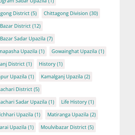
ogram Sadar Upazila
(1)
agong District
(5)
Chittagong Division
(30)
Bazar District
(12)
 Bazar Sadar Upazila
(7)
mapasha Upazila
(1)
Gowainghat Upazila
(1)
anj District
(1)
History
(1)
iapur Upazila
(1)
Kamalganj Upazila
(2)
achari District
(5)
achari Sadar Upazila
(1)
Life History
(1)
chhari Upazila
(1)
Matiranga Upazila
(2)
arai Upazila
(1)
Moulvibazar District
(5)