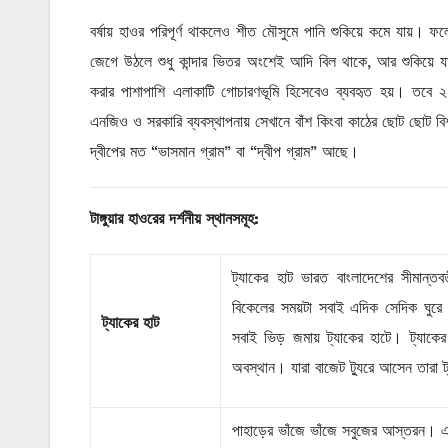
বর্ষায় হাওর পরিপূর্ণ থাকলেও শীত মৌসুমে পানি শুকিয়ে কমে যায়। ফলে 
জেগে উঠলে শুধু কান্দার ভিতর অংশেই আদি বিল থাকে, আর শুকিয়ে য
করার পাশাপাশি এলাকাটি গোচারণভূমি হিসেবেও ব্যবহৃত হয়। তবে ২০
এনজিও ও সরকারি ব্যবস্থাপনায় সেখানে বাঁশ কিংবা কাঠের ছোট ছোট বিশ
দ্বীপের মত “ভাসমান গ্রাম” বা “দ্বীপ গ্রাম” আছে।
টাঙ্গুয়ার হাওরের দর্শনীয় স্থানসমূহ:
ট্যাকের হাট ভারত বাংলাদেশের সীমান্ত
বিকেলের সময়টা সবাই এদিক সেদিক ঘুরে 
ট্যাকের
হাট
সবাই ভিড় জমায় ট্যাকের হাটে। ট্যাকের
অবস্থান। যারা বাজেট ট্যুরে আসেন তারা 
পাহাড়ের ভাঁজে ভাঁজে সবুজের আস্তরন। এ