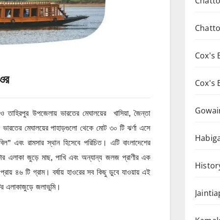
Chatto
Chatto
Cox's 
াওর
Cox's 
Gowai
াশা ও তাহিরপুর উপজেলায় ভারতের মেঘালয়ের খাসিয়া, জৈন্তা
র। ভারতের মেঘালয়ের পাহাড়গুলো থেকে মোট ৩০ টি ঝর্ণা এসে
Habiga
ি বিল” এবং রামসার স্থান হিসেবে পরিচিত। এটি বাংলাদেশের
মিটার এলাকা জুড়ে মাছ, পাখি এবং অন্যান্য জলজ প্রাণীর এক
Histor
্রায় ৪৬ টি গ্রাম। বর্ষায় হাওরের সব কিছু ডুবে যাওয়ায় এই
ক্টর এলাকাজুড়ে জলাভুমি।
Jainti