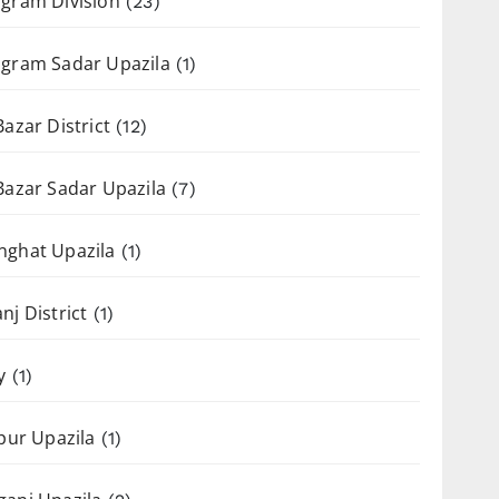
gram Division
(23)
gram Sadar Upazila
(1)
Bazar District
(12)
Bazar Sadar Upazila
(7)
nghat Upazila
(1)
nj District
(1)
y
(1)
apur Upazila
(1)