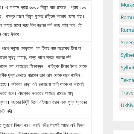
Mura
ান। এ বাগানে প্রায় ৩০০০ শিমুল গাছ রয়েছে। প্রায় ১০০
তৃতি। বসন্ত কালে শিমুল ফুলের রক্তিম আভায় ছেয়ে যায়।
Ramu 
াল পাহাড় মাঝে সচ্ছ নীল জলের নদী জাদু কাটা আর এই
Ruma 
মন নেচে উঠবে।
Sreem
 পাশে সবুজে মোড়ানো এক টিলার নাম বারেকের টিলা বা
Sylhet
রতের সুউচু পাহাড়, অন্য পাশে স্বচ্ছ জলের নদী
ারবেন মেঘ পাহাড়ের মিলবন্ধন। বারিক্কা টিলার উপর থেকে
Sylhe
্গিক দৃশ্য দেখতে পারবেন তার রেশ থেকে যাবে বহুদিন।
Tekna
া রয়েছে। বর্ষাকাল ছাড়া এই ছরাগুলো পানি থাকে না বললেই
Trave
 করতে হবে। এছাড়াও ভারতের পাহাড়ে রয়েছে শাহ্
ান। বছরের নির্দৃষ্ট দিনে এইখানে ওরস এবং পূণ্য স্নানের
Ukhiy
কাটা নদী।
াইতে পুরানো হিজল বন। বলাই নদীর পাশেই আছে এই হিজল