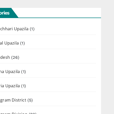
ries
chhari Upazila
(1)
l Upazila
(1)
adesh
(26)
ha Upazila
(1)
ia Upazila
(1)
gram District
(5)