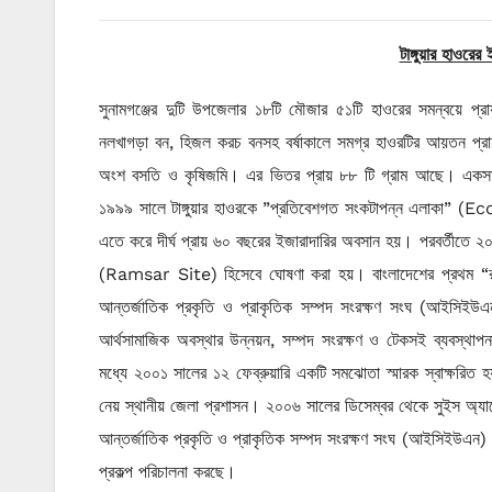
টাঙ্গুয়ার হাওরের
সুনামগঞ্জের দুটি উপজেলার ১৮টি মৌজার ৫১টি হাওরের সমন্বয়ে প্রায়
নলখাগড়া বন, হিজল করচ বনসহ বর্ষাকালে সমগ্র হাওরটির আয়তন প্র
অংশ বসতি ও কৃষিজমি। এর ভিতর প্রায় ৮৮ টি গ্রাম আছে। একসময় 
১৯৯৯ সালে টাঙ্গুয়ার হাওরকে ”প্রতিবেশগত সংকটাপন্ন এলাকা” 
এতে করে দীর্ঘ প্রায় ৬০ বছরের ইজারাদারির অবসান হয়। পরবর্তীতে ২০
(Ramsar Site) হিসেবে ঘোষণা করা হয়। বাংলাদেশের প্রথম “রামসান স্
আন্তর্জাতিক প্রকৃতি ও প্রাকৃতিক সম্পদ সংরক্ষণ সংঘ (আইসিইউএ
আর্থসামাজিক অবস্থার উন্নয়ন, সম্পদ সংরক্ষণ ও টেকসই ব্যবস্থাপনা ন
মধ্যে ২০০১ সালের ১২ ফেব্রুয়ারি একটি সমঝোতা স্মারক স্বাক্ষরিত 
নেয় স্থানীয় জেলা প্রশাসন। ২০০৬ সালের ডিসেম্বর থেকে সুইস অ্যা
আন্তর্জাতিক প্রকৃতি ও প্রাকৃতিক সম্পদ সংরক্ষণ সংঘ (আইসিইউএন) য
প্রকল্প পরিচালনা করছে।