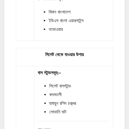
বিমান বাংলাদেশ
ইউএস বাংলা এয়ারলাইন্স
নভোএয়ার
সিলেট থেকে যাওয়ার উপায়
বাস
স্টান্ডসমূহ
:-
সিলেট বাসস্টান্ড
কদমতলী
হুমায়ুন রশিদ চত্ত্বর
সোভানি ঘাট