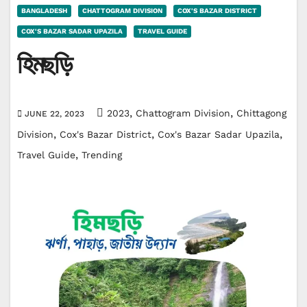
BANGLADESH
CHATTOGRAM DIVISION
COX'S BAZAR DISTRICT
COX'S BAZAR SADAR UPAZILA
TRAVEL GUIDE
হিমছড়ি
,
,
2023
Chattogram Division
Chittagong
JUNE 22, 2023
,
,
,
Division
Cox's Bazar District
Cox's Bazar Sadar Upazila
,
Travel Guide
Trending