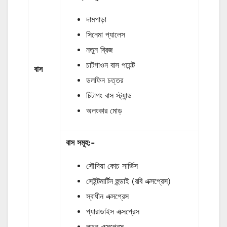
দামপাড়া
সিনেমা প্যালেস
নতুন ব্রিজ
চাটগাওন বাস পয়েন্ট
বাস
ডলফিন চত্তর
চিটাগং বাস স্ট্যান্ড
অলংকার মোড়
বাস সমূহ:-
সৌদিয়া কোচ সার্ভিস
সেইন্টমার্টিন হুন্ডাই (রবি এক্সপ্রেস)
স্বাধীন এক্সপ্রেস
প্যারাডাইস এক্সপ্রেস
লন্ডন এক্সপ্রেস