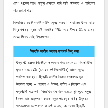
ঝোপ ঝাড়ের সাথে সমুদ্র সৈকতে সারি সারি ঝাউগাছ ও নারিকেল
গাছ চোখে পরে।
হিমছড়িতে ছোট একটি পর্যটন কেন্দ্র আছে। পাহাড়ের উপর আছে
বিশ্রামাগার। প্রায় দুই শতাধিক সিঁড়ি বেয়ে উপরে উঠতে হবে।
তবেই মিলবে সেই বিশ্রামাগার।
হিমছড়ি জাতীয় উদ্যান সম্পর্কে কিছু কথা
উদ্যানটি ১৯৮০ খ্রিস্টাব্দে কক্সবাজার শহর থেকে ১২ কিলোমিটার
দূরে ১,৭২৯ হেক্টর (১৭.২৯ বর্গ কিলোমিটার) জায়গা জুড়ে
প্রতিষ্ঠা করা হয়। হিমছড়ি জাতীয় উদ্যান স্থাপনের মূল
উদ্দেশ্য হচ্ছে – গবেষণা ও শিক্ষণ, পর্যটন ও বিনোদন এবং
বন্যপ্রাণী সংরক্ষণ। হিমছড়ির একপাশে রয়েছে সুবিস্তৃত সমুদ্র
সৈকত আর অন্যপাশে রয়েছে সবুজ পাহাড়ের সারি। উদ্যানে
অনেকগুলো জলপ্রপাত বা ঝর্ণা রয়েছে, যার মধ্যে হিমছড়ি