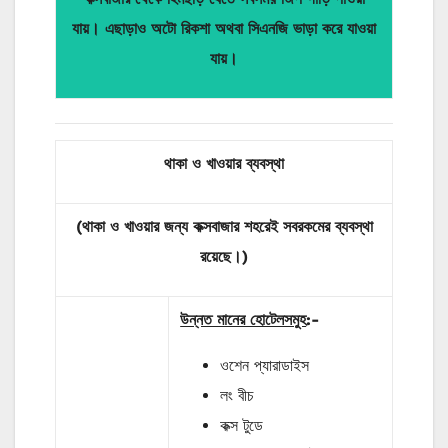
যায়। এছাড়াও অটো রিকশা অথবা সিএনজি ভাড়া করে যাওয়া
যায়।
থাকা ও
খাওয়ার
ব্যবস্থা
(থাকা
ও
খাওয়ার
জন্য
কক্সবাজার শহরেই সবরকমের
ব্যবস্থা
রয়েছে।)
উন্নত মানের হোটেলসমুহ
:-
ওশেন প্যারাডাইস
লং বীচ
কক্স টুডে