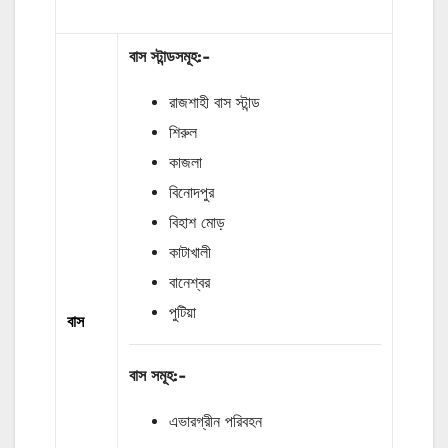
বাস
স্টান্ডসমূহ
:-
রাজশাহী বাস স্টান্ড
শিরুল
কাজলা
বিনোদপুর
বিহাশ মোড়
কাটাখালী
বানেশ্বর
পুটিয়া
বাস
বাস
সমূহ
:-
এভারগ্রীন পরিবহন