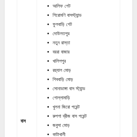
আলিফ গেট
শিরোমণি বাসস্ট্যান্ড
ফুলবাড়ি গেট
দোউলতপুর
নতুন রাস্তা
বয়রা বাজার
খালিশপুর
রয়্যাল মোড়
শিববাড়ি মোড়
সোনাডাঙ্গা বাস স্ট্যান্ড
গোল্লামাড়ি
খুলনা জিরো পয়েন্ট
রুপশা ব্রীজ বাস পয়েন্ট
বাস
জবুসা মোড়
কাটাখালী