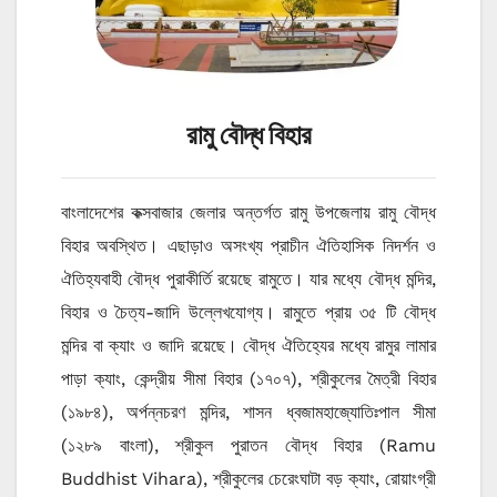
রামু বৌদ্ধ বিহার
বাংলাদেশের কক্সবাজার জেলার অন্তর্গত রামু উপজেলায় রামু বৌদ্ধ
বিহার অবস্থিত। এছাড়াও অসংখ্য প্রাচীন ঐতিহাসিক নিদর্শন ও
ঐতিহ্যবাহী বৌদ্ধ পুরাকীর্তি রয়েছে রামুতে। যার মধ্যে বৌদ্ধ মন্দির,
বিহার ও চৈত্য-জাদি উল্লেখযোগ্য। রামুতে প্রায় ৩৫ টি বৌদ্ধ
মন্দির বা ক্যাং ও জাদি রয়েছে। বৌদ্ধ ঐতিহ্যের মধ্যে রামুর লামার
পাড়া ক্যাং, কেন্দ্রীয় সীমা বিহার (১৭০৭), শ্রীকুলের মৈত্রী বিহার
(১৯৮৪), অর্পন্নচরণ মন্দির, শাসন ধ্বজামহাজ্যোতিঃপাল সীমা
(১২৮৯ বাংলা), শ্রীকুল পুরাতন বৌদ্ধ বিহার (Ramu
Buddhist Vihara), শ্রীকুলের চেরেংঘাটা বড় ক্যাং, রোয়াংগ্রী