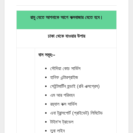
রামু যেতে আপনাকে আগে কক্সবাজার যেতে হবে।
ঢাকা থেকে যাওয়ার
উপায়
বাস
সমূহ
:-
সৌদিয়া কোচ সার্ভিস
হানিফ এন্টারপ্রাইজ
সেইন্টমার্টিন হুন্ডাই (রবি এক্সপ্রেস)
এম আর পরিবহন
রয়্যাল কক্স সার্ভিস
এনা ট্রান্সপোর্ট (প্রাইভেট) লিমিটেড
টাইম’স ট্রাভেল
তুবা লাইন