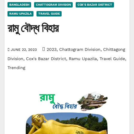
BANGLADESH
CHATTOGRAM DIVISION
COX'S BAZAR DISTRICT
RAMU UPAZILA
TRAVEL GUIDE
রামু বৌদ্ধ বিহার
,
,
2023
Chattogram Division
Chittagong
JUNE 22, 2023
,
,
,
,
Division
Cox's Bazar District
Ramu Upazila
Travel Guide
Trending