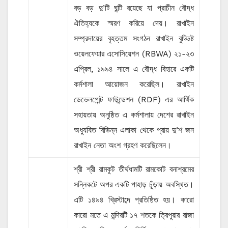
বড় বড় দু’টি ঘন্টি রয়েছে যা প্রাচীন বৌদ্ধ
ঐতিহ্যকে স্মরণ করিয়ে দেয়। রাখাইন
সম্প্রদায়ের বৃহত্তম সংগঠন রাখাইন বুড্ডিষ্ট
ওয়েলফেয়ার এসোসিয়েশন (RBWA) ২১-২৩
এপ্রিল, ১৯৯৪ সালে এ বৌদ্ধ বিহারে একটি
কর্মশালা আয়োজন করেছিল। রাখাইন
ডেভেলপ্মেন্ট ফাউন্ডেশন (RDF) এর আর্থিক
সহায়তায় অনুষ্ঠিত এ কর্মশালায় দেশের রাখাইন
অধ্যুষিত বিভিন্ন এলাকা থেকে প্রায় দু’শ জন
রাখাইন নেতা অংশ গ্রহণ করেছিলেন।
শ্রী শ্রী রামকুট তীর্থধামটি রামকোট বনাশ্রমের
সন্নিকটে অপর একটি পাহাড় চূঁড়ায় অবস্থিত।
এটি ১৪৯৪ খ্রিস্টাব্দে প্রতিষ্ঠিত হয়। কারো
কারো মতে এ মন্দিরটি ১৭ শতকে ত্রিপুরার রাজা