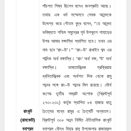
পাঁচশত শিষ্য ছিলেন বলেও জনশ্রুতি আছে।
তথায় এক ধর্ম সম্মেলনে সেবক আনন্দকে
উদ্দেশ্য করে গৌতম বু্দ্ধ বলেন, ‘‘হে আনন্দ!
ভবিষ্যতে পশ্চিম সমুদ্রের পূর্ব উপকূলে পাহাড়ের
উপর আমার বক্ষাস্থি স্থাপিত হবে। তখন এর
নাম হবে ‘রাং-উ’।’’ ‘রাং-উ’ রাখাইন শব্দ এর
শাব্দিক অর্থ বক্ষাস্থি। ‘রাং’ অর্থ বক্ষ, ‘উ’ অর্থ
বক্ষাস্থি। ভাষাতাত্ত্বিক প্রক্রিয়ায়
ধ্বনিতাত্ত্বিক এবং অর্থগত দিক থেকে রামু
শব্দের সঙ্গে রাং-উ শব্দের মিল রয়েছে। মৌর্য
বংশের তৃতীয় সম্রাট অশোক (খ্রিস্টপূর্ব
২৭৩-২৩২) কর্তৃক স্থাপিত ৮৪ হাজার ধাতু
রাংকূট
চৈত্যের মধ্যে রামুর এ চৈত্যটি অন্যতম।
(রামকোট)
খ্রিস্টপূর্ব ৩০৮ অব্দে নির্মিত ঐতিহাসিক রাংকূট
বনাশ্রম
বনাশ্রম বৌদ্ধ বিহার রামু উপজেলার রাজারকুল