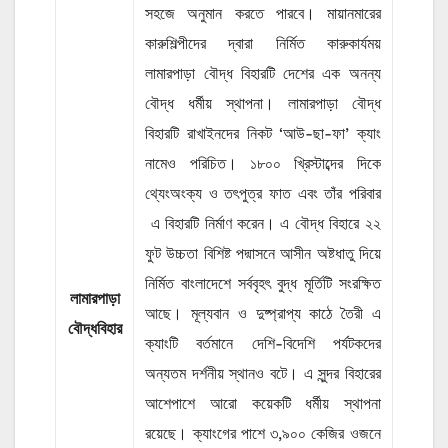
সহজে অনুমান করতে পারবে। মায়ানমারের
কারুশিল্পীদের দ্বারা নির্মিত কারুকার্যময়
লামারপাড়া বৌদ্ধ বিহারটি দেশের এক অনন্য
বৌদ্ধ ধর্মীয় স্থাপনা। লামারপাড়া বৌদ্ধ
বিহারটি রাখাইনদের নিকট ‘আউ-ছা-ফা’ ক্যাং
নামেও পরিচিত। ১৮০০ খ্রিস্টাব্দের দিকে
থ্যেংঅংক্য ও তৎপুত্র ফাত এবং তাঁর পরিবার
এ বিহারটি নির্মাণ করেন। এ বৌদ্ধ বিহারে ২২
ফুট উচ্চতা বিশিষ্ট পদ্মাসনে আসীন অষ্টধাতু দিয়ে
নির্মিত বাংলাদেশে সর্ববৃহৎ বুদ্ধ মূর্তিটি সংরক্ষিত
লামারপাড়া
আছে। মূল্যবান ও দুষ্প্রাপ্য কাঠে তৈরী এ
বৌদ্ধবিহার
ক্যাংটি বর্তমানে দেশি-বিদেশি পর্যটকদের
অন্যতম দর্শনীয় স্থানও বটে। এ সুন্দর বিহারের
আশেপাশে আরো কয়েকটি ধর্মীয় স্থাপনা
রয়েছে। ক্যাংগের পাশে ৩,৯০০ কেজির ওজনে