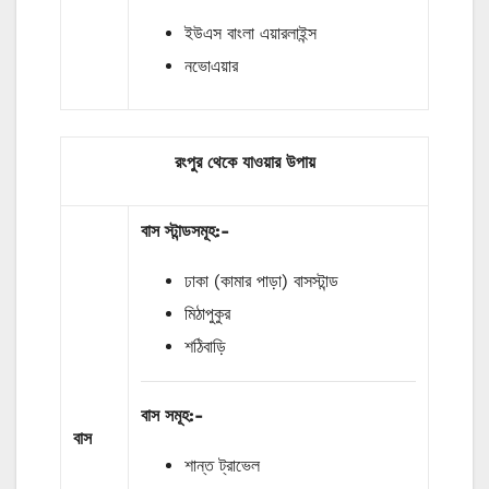
ইউএস বাংলা এয়ারলাইন্স
নভোএয়ার
রংপুর থেকে যাওয়ার উপায়
বাস
স্টান্ডসমূহ
:-
ঢাকা (কামার পাড়া) বাসস্টান্ড
মিঠাপুকুর
শঠিবাড়ি
বাস
সমূহ
:-
বাস
শান্ত ট্রাভেল