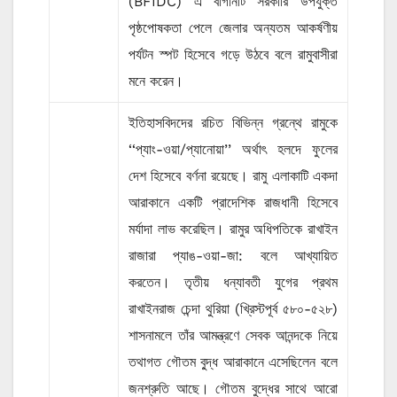
(BFIDC) এ বাগানটি সরকারি উপযুক্ত
পৃষ্ঠপোষকতা পেলে জেলার অন্যতম আকর্ষণীয়
পর্যটন স্পট হিসেবে গড়ে উঠবে বলে রামুবাসীরা
মনে করেন।
ইতিহাসবিদদের রচিত বিভিন্ন গ্রন্থে রামুকে
‘‘প্যাং-ওয়া/প্যানোয়া’’ অর্থাৎ হলদে ফুলের
দেশ হিসেবে বর্ণনা রয়েছে। রামু এলাকাটি একদা
আরাকানে একটি প্রাদেশিক রাজধানী হিসেবে
মর্যাদা লাভ করেছিল। রামুর অধিপতিকে রাখাইন
রাজারা প্যাঙ-ওয়া-জা: বলে আখ্যায়িত
করতেন। তৃতীয় ধন্যাবতী যুগের প্রথম
রাখাইনরাজ চেন্দা থুরিয়া (খ্রিস্টপূর্ব ৫৮০-৫২৮)
শাসনামলে তাঁর আমন্ত্রণে সেবক আনন্দকে নিয়ে
তথাগত গৌতম বু্দ্ধ আরাকানে এসেছিলেন বলে
জনশ্রুতি আছে। গৌতম বুদ্ধের সাথে আরো