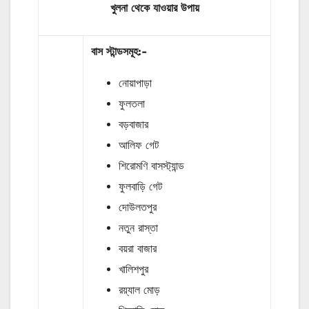
খুলনা থেকে যাওয়ার উপায়
বাস
স্টান্ডসমূহ
:-
নোয়াপাড়া
ফুলতলা
বড়বাজার
আলিফ গেট
শিরোমণি বাসস্ট্যান্ড
ফুলবাড়ি গেট
দোউলতপুর
নতুন রাস্তা
বয়রা বাজার
খালিশপুর
রয়্যাল মোড়