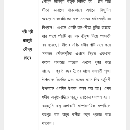
গোবিন্দ মানিক্য কর্তৃক নির্মিত হয়। রাম আর
সীতা বনবাসে থাকাকালে এখানে কিছুদিন
অবস্থান করেছিলেন বলে সনাতন ধর্মাবলম্বীদের
বিশ্বাস। এখানে একটি রাম-সীতা মন্দির রয়েছে
শ্রী শ্রী
যার পাশে পাঁচটি বড় বড় বটবৃক্ষ নিয়ে পঞ্চবতী
রামকূট
বন রয়েছে। সীতার মরিচ বাটার পাটা মনে করে
বৌদ্ধ
সনাতন ধর্মাবলম্বীরা এখানে স্থিত একখানা
বিহার
কালো পাথরের পাতকে এখনো পূজা করে
যাচ্ছে। প্রতি বছর চৈত্র মাসে বাসন্তী পূজা
উপলক্ষে তিনদিন এবং ফাল্গুন মাসে শিব চর্তুদর্শী
উপলক্ষে একদিন উৎসব পালন করা হয়। এসব
ধর্মীয় অনুষ্ঠানাদিতে প্রচুর লোকের সমাগম হয়।
রম্যভূমি রামু এলাকাটি সাম্প্রদায়িক সম্প্রীতে
ভরপুর বলে রামুর বাসীরা বহুল প্রচার করে
থাকেন।