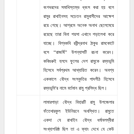
বংশধরদের সমাধিস্তম্ভ ধ্বংস করা হয় বলে
রামুর রাখাইনসহ সচেতন রামুবাসীদের আক্ষেপ
রয়ে গেছে। আশ্রমে অনেক অনাথ ছেলেমেয়ে
রয়েছে তারা বিনা পয়সা এখানে পড়ালেখা করে
যাচ্ছে। বিশ্বকবি রবীন্দ্রনাথ ঠাকুর রামকোটে
বসে ‘‘রাজর্ষি’’ উপন্যাসটি রচনা করেন।
কবিগুরুই হলদে ফুলের দেশ রামুকে রম্যভূমি
হিসেবে সর্বপ্রথম আখ্যায়িত করেন। অবশ্য
এককালে বৌদ্ধ সংস্কৃতির পাদপীঠ হিসেবে
রম্যভূমি’র নামে বর্তমান রামু প্রসিদ্ধ ছিল।
লামারপাড়া বৌদ্ধ বিহারটি রামু উপজেলার
ফঁতেখারকুল ইউনিয়নে অবস্থিত। রামুতে
একদা যে রাখাইন বৌদ্ধ ধর্মাবলম্বীরা
সংখ্যাগরিষ্ঠ ছিল তা এ ক্যাং দেখে যে কেউ