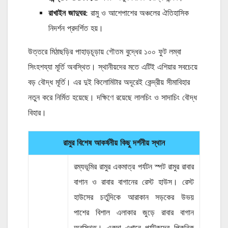
রাখাইন জাদুঘর
: রামু ও আশেপাশের অঞ্চলের ঐতিহাসিক
নিদর্শন প্রদর্শিত হয়।
উত্তরে মিঠাছড়ির পাহাড়চূড়ায় গৌতম বুদ্ধের ১০০ ফুট লম্বা
সিংহশয্যা মূর্তি অবস্থিত। স্থানীয়দের মতে এটিই এশিয়ার সবচেয়ে
বড় বৌদ্ধ মূর্তি। এর দুই কিলোমিটার অদূরেই কেন্দ্রীয় সীমাবিহার
নতুন করে নির্মিত হয়েছে। দক্ষিণে রয়েছে লালচিং ও সাদাচিং বৌদ্ধ
বিহার।
রামুর বিশেষ আকর্ষনীয় কিছু দর্শনীয় স্থান
রম্যভূমির রামুর একমাত্র পর্যটন স্পট রামুর রাবার
বাগান ও রাবার বাগানের রেস্ট হাউস। রেস্ট
হাউসের চর্তুদিকে আরাকান সড়কের উভয়
পাশের বিশাল এলাকার জুড়ে রাবার বাগান
অবস্থিত। একদা এখানে পর্যটকদের পিকনিক