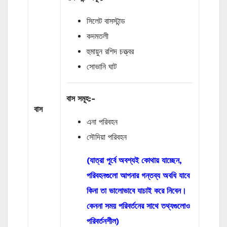
সিলেট বাসস্টান্ড
কদমতলী
হুমায়ুন রশিদ চত্ত্বর
সোভানি ঘাট
বাস
সমূহ
:-
বাস
এনা পরিবহন
সৌদিয়া পরিবহন
(যাত্রা পূর্বে অবশ্যই কোথায় যাচ্ছেন,
পরিবহনগুলো আপনার গন্তব্য অবধি যাবে
কিনা তা ভালোভাবে যাচাই করে নিবেন।
কেননা সময় পরিবর্তনের সাথে তথ্যগুলোও
পরিবর্তনশীল)