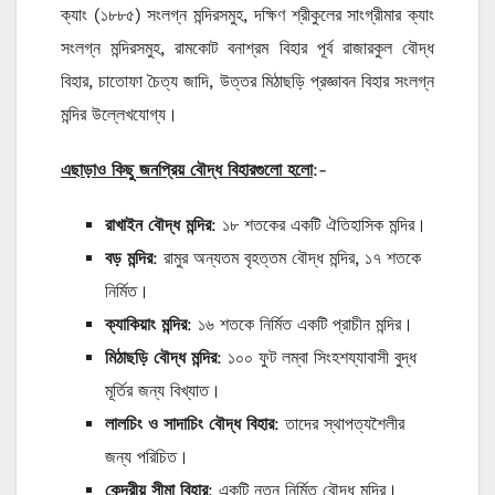
ক্যাং (১৮৮৫) সংলগ্ন মন্দিরসমুহ, দক্ষিণ শ্রীকুলের সাংগ্রীমার ক্যাং
সংলগ্ন মন্দিরসমুহ, রামকোট বনাশ্রম বিহার পূর্ব রাজারকুল বৌদ্ধ
বিহার, চাতোফা চৈত্য জাদি, উত্তর মিঠাছড়ি প্রজ্ঞাবন বিহার সংলগ্ন
মন্দির উল্লেখযোগ্য।
এছাড়াও কিছু জনপ্রিয় বৌদ্ধ বিহারগুলো হলো
:-
রাখাইন বৌদ্ধ মন্দির
: ১৮ শতকের একটি ঐতিহাসিক মন্দির।
বড় মন্দির
: রামুর অন্যতম বৃহত্তম বৌদ্ধ মন্দির, ১৭ শতকে
নির্মিত।
ক্যাকিয়াং মন্দির
: ১৬ শতকে নির্মিত একটি প্রাচীন মন্দির।
মিঠাছড়ি বৌদ্ধ মন্দির
: ১০০ ফুট লম্বা সিংহশয্যাবাসী বুদ্ধ
মূর্তির জন্য বিখ্যাত।
লালচিং ও সাদাচিং বৌদ্ধ বিহার
: তাদের স্থাপত্যশৈলীর
জন্য পরিচিত।
কেন্দ্রীয় সীমা বিহার
: একটি নতুন নির্মিত বৌদ্ধ মন্দির।