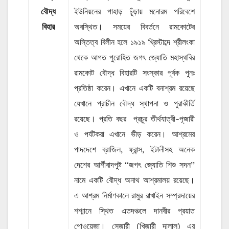
বৌদ্ধ
ইউনিয়নের পাহাড় চূঁড়ায় মনোরম পরিবেশে
বিহার
অবস্থিত। সময়ের বিবর্তনে রামকোটের
অস্তিত্ব বিলীন হলে ১৯১৯ খ্রিস্টাব্দে শ্রীলংকা
থেকে আগত পুরোহিত জগৎ জ্যোতি মহাস্থবির
রামকোট বৌদ্ধ বিহারটি সংস্কার পূর্বক পুনঃ
প্রতিষ্ঠা করেন। এখানে একটি বনাশ্রম রয়েছে
যেখানে প্রাচীন বৌদ্ধ স্থাপনা ও পুরাকীর্তি
রয়েছে। প্রতি বছর প্রচুর তীর্থযাত্রী-পূজারী
ও পর্যটকরা এখানে ভীড় করেন। আশ্রমের
পাদদেশে ব্রাজিল, ফ্রান্স, ইটালীসহ অনেক
দেশের আর্শীবাদপুষ্ট ‘‘জগৎ জ্যোতি শিশু সদন’’
নামে একটি বৌদ্ধ অনাথ আশ্রমালয় রয়েছে।
এ আশ্রম নির্মাণকালে রামুর রাখাইন সম্প্রদায়ের
শশ্মানে স্থিত এতদঞ্চলে দানবীর প্রয়াত
পোওয়েজা। সেজারী (খিজারী দালাল) এর